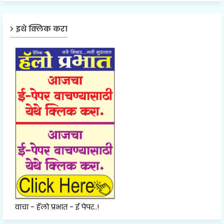
इथे क्लिक करा
वाचा - हॅलो प्रभात - ई पेपर..!