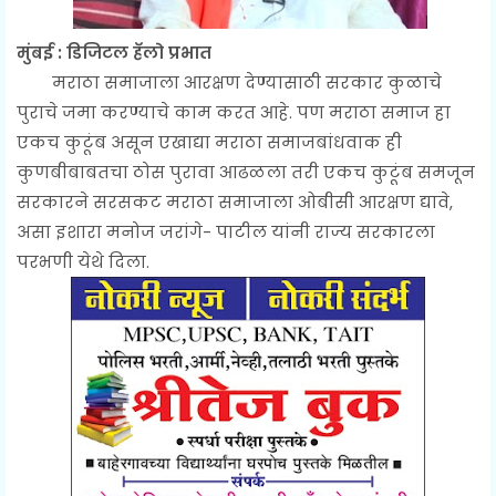
मुंबई : डिजिटल हॅलो प्रभात
मराठा समाजाला आरक्षण देण्यासाठी सरकार कुळाचे
पुराचे जमा करण्याचे काम करत आहे. पण मराठा समाज हा
एकच कुटूंब असून एखाद्या मराठा समाजबांधवाक ही
कुणबीबाबतचा ठोस पुरावा आढळला तरी एकच कुटूंब समजून
सरकारने सरसकट मराठा समाजाला ओबीसी आरक्षण द्यावे,
असा इशारा मनोज जरांगे- पाटील यांनी राज्य सरकारला
परभणी येथे दिला.