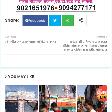
Facebook
Twit
Wh
OLDER
NEWER
सांगलीत जुगार अड्ड्यावर पोलिसांचा छापा
यशस्वीची पहिल्याच सामन्यात
ter
ats
ऐतिहासिक कामगिरी : असा पराक्रम
करणारा पहिलाच भारतीय फलंदाज
ap
p
YOU MAY LIKE