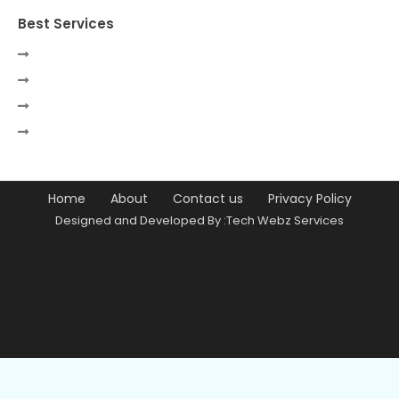
Best Services
Home
About
Contact us
Privacy Policy
Designed and Developed By :Tech Webz Services
Premium Blogger Templates
Free
Blogger Templates