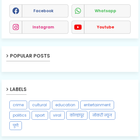
Facebook
Whatsapp
Instagram
Youtube
POPULAR POSTS
LABELS
crime
cultural
education
entertainment
politics
sport
viral
कोल्हापूर
नोकरी न्यूज
पुणे