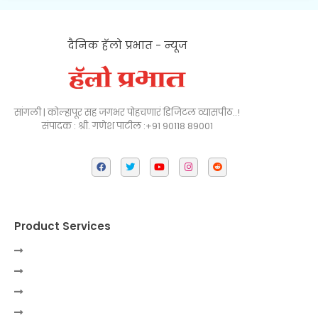
दैनिक हॅलो प्रभात - न्यूज
सांगली | कोल्हापूर सह जगभर पोहचणारं डिजिटल व्यासपीठ..!
संपादक : श्री. गणेश पाटील :+91 90118 89001
Product Services