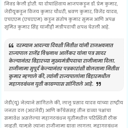
निवड केली होती. या दोघांशिवाय भाजपकडून डॉ. प्रेम कुमार,
जेडीयूकडून विजय कुमार चौधरी, श्रवण कुमार, विजेंद्र यादव,
एचएएम (एचएएम) कडून संतोष कुमार सुमन आणि अपक्ष
सुमित कुमार सिंह यांनीही मंत्रीपदाची शपथ घेतली आहे.
दरम्यान आदल्या दिवशी नितीश यांनी राजभवनात
राज्यपाल राजेंद्र विश्वनाथ आर्लेकर यांना पत्र सादर
केल्यानंतर बिहारच्या मुख्यमंत्रीपदाचा राजीनामा दिला.
राजीनामा सुपूर्द केल्यानंतर पत्रकारांशी बोलताना नितीश
कुमार म्हणाले की, त्यांनी राज्यपालांना बिहारमधील
महागठबंधन युती काढण्यास सांगितले आहे.
जेडी(यू) नेत्याने सांगितले की, लालू प्रसाद यादव यांच्या राष्ट्रीय
जनता दल (आरजेडी) आणि काँग्रेससह तीन डाव्या पक्षांचा
समावेश असलेल्या महागठबंधन युतीमधील परिस्थिती ठीक
नव्हती. यामुळे त्यांना राजीनामा द्यावा लागला. महागठबंधन