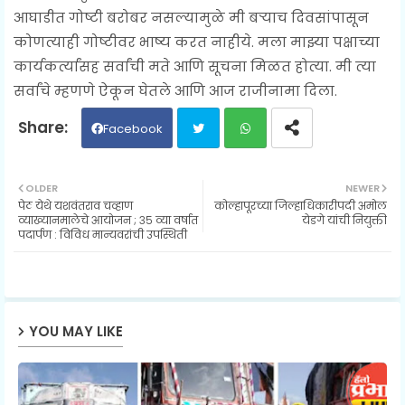
आघाडीत गोष्टी बरोबर नसल्यामुळे मी बऱ्याच दिवसांपासून
कोणत्याही गोष्टीवर भाष्य करत नाहीये. मला माझ्या पक्षाच्या
कार्यकर्त्यांसह सर्वांची मते आणि सूचना मिळत होत्या. मी त्या
सर्वांचे म्हणणे ऐकून घेतले आणि आज राजीनामा दिला.
Facebook
Twit
Wh
OLDER
NEWER
पेठ येथे यशवंतराव चव्हाण
कोल्हापूरच्या जिल्हाधिकारीपदी अमोल
ter
ats
व्याख्यानमालेचे आयोजन ; ३५ व्या वर्षात
येडगे यांची नियुक्ती
पदार्पण : विविध मान्यवरांची उपस्थिती
ap
p
YOU MAY LIKE