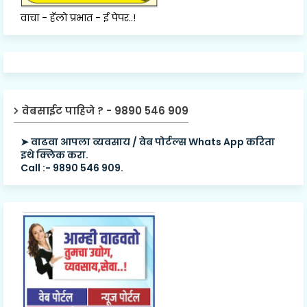
वाचा - हॅलो प्रभात - ई पेपर..!
वेबसाईट पाहिजे ? - 9890 546 909
➤ वाढवा आपला व्यवसाय / वेब पोर्टल्स Whats App करिता
इथे क्लिक करा.
Call :- 9890 546 909.