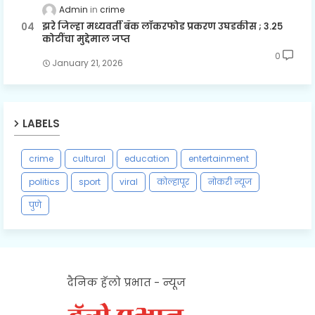
Admin
crime
झरे जिल्हा मध्यवर्ती बँक लॉकरफोड प्रकरण उघडकीस ; ३.२५
कोटींचा मुद्देमाल जप्त
0
January 21, 2026
LABELS
crime
cultural
education
entertainment
politics
sport
viral
कोल्हापूर
नोकरी न्यूज
पुणे
दैनिक हॅलो प्रभात - न्यूज