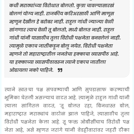
कधी मराठ्यांच्या विरोधात बोलतो. कुत्रा चावल्यासारखं
बोलणं योग्य नाही. राजकीय करिअरसाठी आणि माणूस
म्हणून देखील हे बरोबर नाही. राहुल गांधी ज्याज्या वेळी
सांगणार त्याच वेळी तू बोलतो, मध्ये बोलत नाही. राहुल
गांधी यांनी यासाठीच तुला विरोधी पक्षनेता बनवलेलं नाही.
त्यामुळे एकाच जातीकडून बोलू नयेत. विरोधी पक्षनेता
म्हणजे तो महाराष्ट्रातील जनतेचा हक्काचा व्यासपीठ आहे.
या हक्काच्या व्यासपीठावरून त्याने एकाच जातीला
ओढायला नको पाहिजे.
त्याने स्वतःचा पक्ष संपवण्याची आणि सुपडासाफ करण्याची
भूमिका घेतली असल्याचं वाटत आहे. त्यामुळे राहुल गांधी यांनी
त्याला सांगितलं वाटतं, 'तू बोलत रहा, बिनधास्त बोल,
महाराष्ट्रात मराठ्यांचं वाटोळं झालं पाहिजे, त्यासाठीच तुला
विरोधी पक्षनेता केला आहे. तू फक्त ओबीसींचाच विरोधी पक्ष
नेता आहे, असे म्हणत जरांगे यांनी वेडट्टीवारांवर जहरी टीका