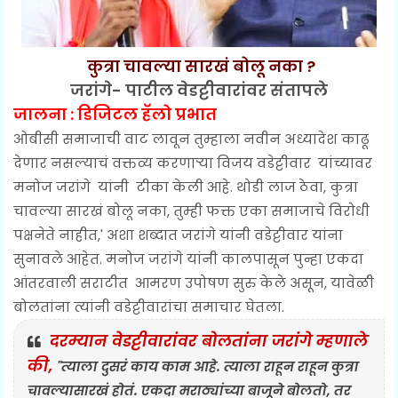
कुत्रा चावल्या सारखं बोलू नका ?
जरांगे- पाटील वेडट्टीवारांवर संतापले
जालना : डिजिटल हॅलो प्रभात
ओबीसी समाजाची वाट लावून तुम्हाला नवीन अध्यादेश काढू
देणार नसल्याचं वक्तव्य करणाऱ्या विजय वडेट्टीवार यांच्यावर
मनोज जरांगे यांनी टीका केली आहे.
थोडी लाज ठेवा, कुत्रा
चावल्या सारखं बोलू नका, तुम्ही फक्त एका समाजाचे विरोधी
पक्षनेते नाहीत,' अशा शब्दात जरांगे यांनी वडेट्टीवार यांना
सुनावले आहेत. मनोज जरांगे यांनी कालपासून पुन्हा एकदा
आंतरवाली सराटीत आमरण उपोषण सुरु केले असून, यावेळी
बोलतांना त्यांनी वडेट्टीवारांचा समाचार घेतला.
दरम्यान वेडट्टीवारांवर बोलतांना जरांगे म्हणाले
की,
"त्याला दुसरं काय काम आहे. त्याला राहून राहून कुत्रा
चावल्यासारखं होतं. एकदा मराठ्यांच्या बाजूने बोलतो, तर