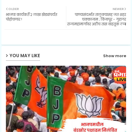
Twit
Wh
OLDER
NEWER
भाजपा कार्यकर्ते २ लाख खेड्यांपर्यंत
पाण्यासंदर्भात तालुक्यासह जत शहर
ter
ats
पोहोचणार !
चक्काजाम ; विजापूर - गुहागर
राज्यमहामार्गावर अडीच तास वाहतूक ठप्प
ap
p
YOU MAY LIKE
Show more