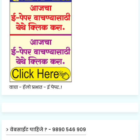
वाचा - हॅलो प्रभात - ई पेपर..!
वेबसाईट पाहिजे ? - 9890 546 909