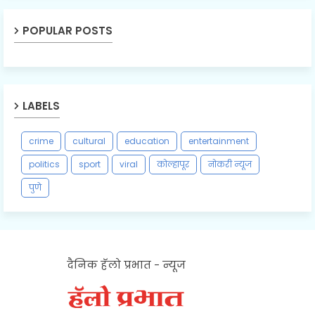
POPULAR POSTS
LABELS
crime
cultural
education
entertainment
politics
sport
viral
कोल्हापूर
नोकरी न्यूज
पुणे
दैनिक हॅलो प्रभात - न्यूज