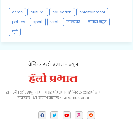
crime
cultural
education
entertainment
politics
sport
viral
कोल्हापूर
नोकरी न्यूज
पुणे
दैनिक हॅलो प्रभात - न्यूज
सांगली | कोल्हापूर सह जगभर पोहचणारं डिजिटल व्यासपीठ..!
संपादक : श्री. गणेश पाटील :+91 90118 89001