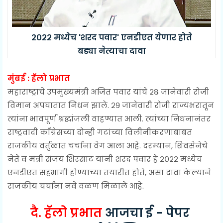
२०२२ मध्येच 'शरद पवार' एनडीएत येणार होते
बड्या नेत्याचा दावा
मुंबई : हॅलो प्रभात
महाराष्ट्राचे उपमुख्यमंत्री अजित पवार यांचे २८ जानेवारी रोजी
विमान अपघातात निधन झाले. २९ जानेवारी रोजी राज्यभरातून
त्यांना भावपूर्ण श्रद्धांजली वाहण्यात आली. त्यांच्या निधनानंतर
राष्ट्रवादी काँग्रेसच्या दोन्ही गटांच्या विलीनीकरणाबाबत
राजकीय वर्तुळात चर्चांना वेग आला आहे. दरम्यान, शिवसेनेचे
नेते व मंत्री संजय शिरसाट यांनी शरद पवार हे २०२२ मध्येच
एनडीएत सहभागी होण्याच्या तयारीत होते, असा दावा केल्याने
राजकीय चर्चांना नवे वळण मिळाले आहे.
दै. हॅलो प्रभात
आजचा ई - पेपर