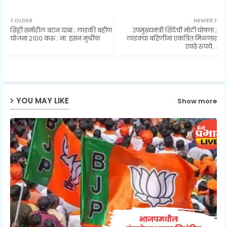
Twit
Wh
OLDER
NEWER
शिट्टी समोरील बटन दाबा ; लाडकी बहीण
उपमुख्यमंत्री शिंदेंची मोठी घोषणा ;
ter
ats
योजना २१०० करु : ना. हसन मुश्रीफ
लाडक्या बहिणींना एकत्रित मिळणार
एवढे रुपये...
ap
p
YOU MAY LIKE
Show more