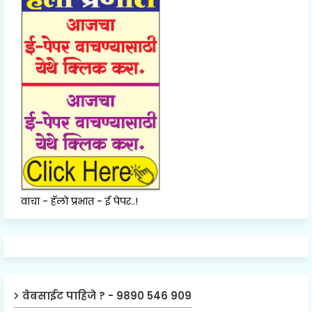
वाचा - हॅलो प्रभात - ई पेपर..!
वेबसाईट पाहिजे ? - 9890 546 909