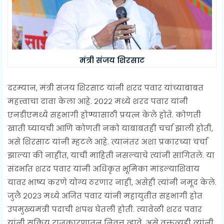
मंत्री संजय शिरसाट
दरम्यान, मंत्री संजय शिरसाट यांनी शरद पवार यांच्याबाबत
महत्त्वाचा दावा केला आहे. २०२२ मध्ये शरद पवार यांनी
एनडीएमध्ये सहभागी होण्यासाठी प्रयत्न केले होते. कोणती
खाती घ्यायची आणि कोणती नको याबाबतही चर्चा झाली होती,
असे शिरसाट यांनी म्हटले आहे. त्यानंतर अशा प्रकारच्या चर्चा
झाल्या की नाहीत, याची माहिती नसल्याचे त्यांनी सांगितले. या
संदर्भात शरद पवार यांनी अधिकृत भूमिका मांडल्याशिवाय
यावर भाष्य करणे योग्य ठरणार नाही, असेही त्यांनी नमूद केले.
जुलै २०२३ मध्ये अजित पवार यांनी महायुतीत सहभागी होत
उपमुख्यमंत्री पदाची शपथ घेतली होती. त्यावेळी शरद पवार
यांनी सक्रिय राजकारणातून निवृत्त व्हावे, असे वक्तव्यही त्यांनी