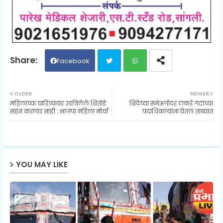
Facebook
Twit
Wh
OLDER
NEWER
महिलांच्या चारित्र्यावर उडविलेले शिंतोडे
शिंदेच्या सभेअगोदर ठाकरे गटाच्या
ter
ats
सहन करणार नाही : भाजपा महिला मोर्चा
पदाधिकाऱ्यांना घेतलं ताब्यात
ap
p
YOU MAY LIKE