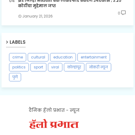
झरे जिल्हा मध्यवर्ती बँक लॉकरफोड प्रकरण उघडकीस ; ३.२५
कोटींचा मुद्देमाल जप्त
0
January 21, 2026
LABELS
crime
cultural
education
entertainment
politics
sport
viral
कोल्हापूर
नोकरी न्यूज
पुणे
दैनिक हॅलो प्रभात - न्यूज