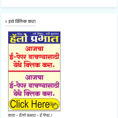
इथे क्लिक करा
वाचा - हॅलो प्रभात - ई पेपर..!