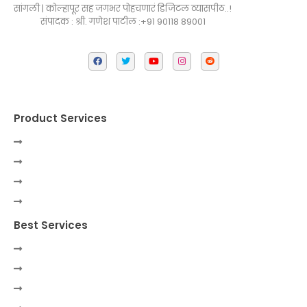
सांगली | कोल्हापूर सह जगभर पोहचणारं डिजिटल व्यासपीठ..!
संपादक : श्री. गणेश पाटील :+91 90118 89001
Product Services
Best Services