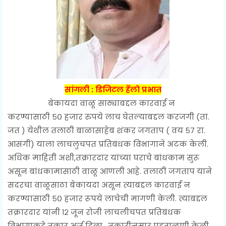
सांगली : डिजिटल हॅलो प्रभात
बेकायदा वाळू साठ्याबद्दल कारवाई न
करण्यासाठी ५० हजार रुपये लाच घेतल्याबद्दल करजगी (ता.
जत ) येथील तलाठी बाळासाहेब शंकर जगताप ( वय ५७ रा.
आसंगी) याला लाचलुचपत प्रतिबंधक विभागाने अटक केली.
अधिक माहिती अशी,तक्रारदार यांच्या घराचे बांधकाम सुरू
असून बांधकामासाठी वाळू आणली आहे. तलाठी जगताप याने
सदरचा वाळूसाठा बेकायदा असून त्याबद्दल कारवाई न
करण्यासाठी ५० हजार रूपये लाचेची मागणी केली. त्याबद्दल
तक्रारदार यांनी १२ जून रोजी लाचलीचपत प्रतिबंधक
विभागाकडे तक्रार अर्ज दिला . तक्रारीनुसार पडताळणी केली