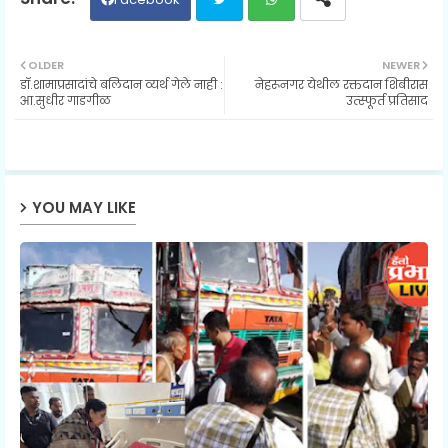
Twit
Wh
OLDER
NEWER
डॉ.शामाप्रसादांचे बलिदान व्यर्थ गेले नाही :
नेहरूनगर येथील रक्तदान शिबीरास
ter
ats
आ.सुधीर गाडगीळ
उत्स्फूर्त प्रतिसाद
ap
p
YOU MAY LIKE