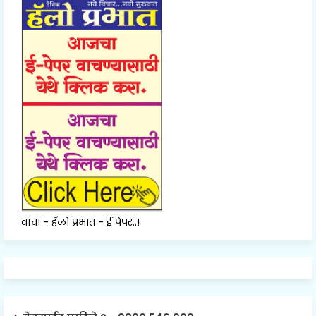
वाचा - हॅलो प्रभात - ई पेपर..!