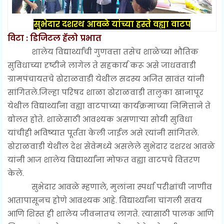
सुभेदार दशरथ आवळे यांच्या हस्ते वह्या वाटप
विटा : डिजिटल हॅलो प्रभात
शालेय विद्यार्थ्यांची गुणवत्ता तसेच शाळेच्या भौतिक
सुविधाच्या दृष्टीने लागेल ते सहकार्य करू असे जाधववाडी
ग्रामपंचायतचे ढोराळवाडी येथील सदस्य अजित सावंत यांनी
सांगितले.जिल्हा परिषद शाळा ढोराळवाडी तालुका खानापूर
येथील विद्यार्थ्यांना वह्या वाटपाच्या कार्यक्रमाच्या निमित्ताने ते
बोलत होते. शाळेसाठी आवश्यक असणाऱ्या सोयी सुविधा
यांचीही भविष्यात पूर्तता केली जाईल असे त्यांनी सांगितले.
ढोराळवाडी येथील देश सेवेमध्ये असलेले सुभेदार दशरथ आवळे
यांनी आज शालेय विद्यार्थ्यांना मोफत वह्या वाटपचे वितरण
केले.
सुभेदार आवळे म्हणाले, मुलांना स्पर्धा परीक्षांची जाणीव
आतापासूनच होणे आवश्यक आहे. विद्यार्थ्यांना चांगली सवय
आणि शिस्त ही शालेय जीवनातच लागते. त्यासाठी पालक आणि