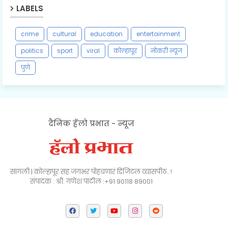
LABELS
crime
cultural
education
entertainment
politics
sport
viral
कोल्हापूर
नोकरी न्यूज
पुणे
दैनिक हॅलो प्रभात - न्यूज
सांगली | कोल्हापूर सह जगभर पोहचणारं डिजिटल व्यासपीठ..!
संपादक : श्री. गणेश पाटील :+91 90118 89001