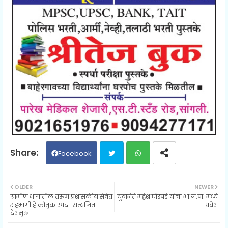
Facebook
Twit
Wh
OLDER
NEWER
ग्रामीण भागातील तरुण प्रशासकीय सेवेत
युवानेते महेश घोरपडे यांचा भा.ज.पा. मध्ये
ter
ats
सहभागी हे कौतुकास्पद : सत्यजित
प्रवेश
देशमुख
ap