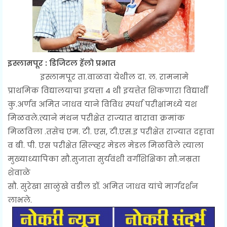
इस्लामपूर : डिजिटल हॅलो प्रभात
इस्लामपूर ता.वाळवा येथील दा. ल. रामनामे
प्राथमिक विद्यालयाचा इयत्ता 4 थी इयत्तेत शिकणारा विद्यार्थी
कु.अर्णव अमित जाधव याने विविध स्पर्धा परीक्षांमध्ये यश
मिळवले.त्याने मंथन परीक्षेत राज्यात बारावा क्रमांक
मिळविला .तसेच एम. टी. एस, टी.एस.इ परीक्षेत राज्यात दहावा
व बी. पी. एस परीक्षेत सिल्व्हर मेडल मेडल मिळविले त्याला
मुख्याध्यापिका सौ.सुजाता सुर्यवंशी वर्गशिक्षिका सौ.नम्रता
शेवाळे
सौ. सुरेखा साळुंखे वडील डॉ. अमित जाधव यांचे मार्गदर्शन
लाभले.