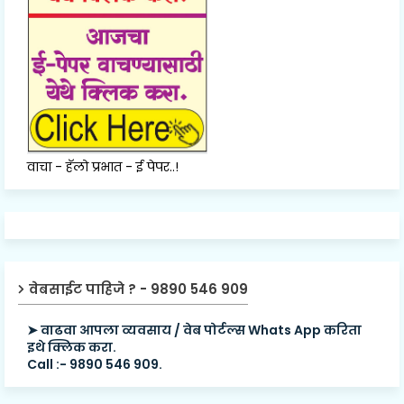
वाचा - हॅलो प्रभात - ई पेपर..!
वेबसाईट पाहिजे ? - 9890 546 909
➤ वाढवा आपला व्यवसाय / वेब पोर्टल्स Whats App करिता
इथे क्लिक करा.
Call :- 9890 546 909.