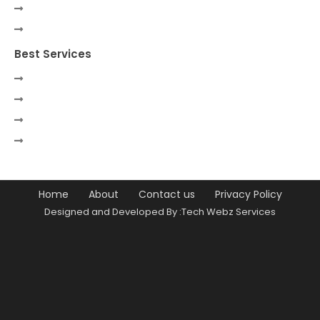
Best Services
Home
About
Contact us
Privacy Policy
Designed and Developed By :Tech Webz Services
Premium Blogger Templates
Free
Blogger Templates