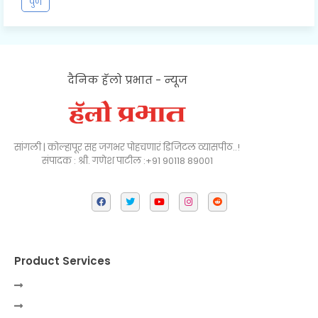
पुणे
दैनिक हॅलो प्रभात - न्यूज
सांगली | कोल्हापूर सह जगभर पोहचणारं डिजिटल व्यासपीठ..!
संपादक : श्री. गणेश पाटील :+91 90118 89001
Product Services