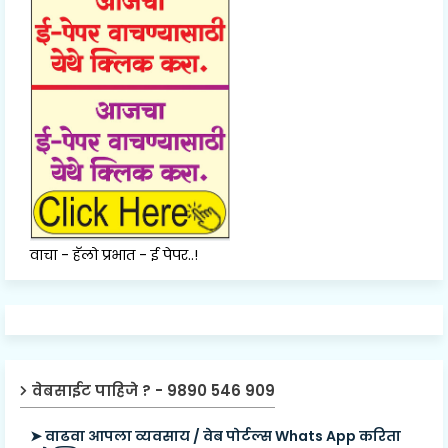
वाचा - हॅलो प्रभात - ई पेपर..!
वेबसाईट पाहिजे ? - 9890 546 909
➤ वाढवा आपला व्यवसाय / वेब पोर्टल्स Whats App करिता