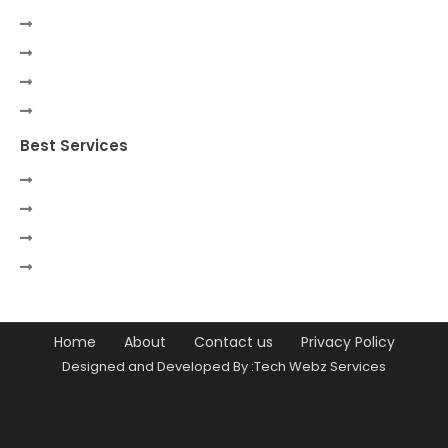
Best Services
Home
About
Contact us
Privacy Policy
Designed and Developed By :Tech Webz Services
Premium Blogger Templates
Free
Blogger Templates