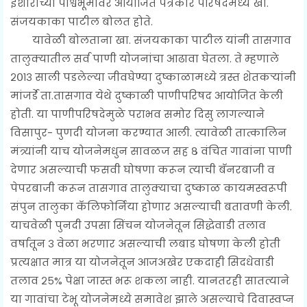
इशाराच्या पार्श्वभूमीवर आयोजित पत्रकार परिषदेमध्ये खा.
संजयकाका पाटील बोलत होते.
यावेळी बोलताना खा. संजयकाका पाटील यांनी तासगाव
तालुक्यातील सर्व पाणी योजनांचा आढावा घेतला. ते म्हणाले
२०१३ साली पडलेल्या जीवघेण्या दुष्काळामध्ये त्रस्त शेतकऱ्यांनी
मांजर्डे ता.तासगाव येथे दुष्काळी पाणीपरिषद आयोजित केली
होती. या पाणीपरिषदेमुळे पराभव समोर दिसु लागल्याने
विसापुर- पुणदी योजना करण्यात आली. त्यावेळी तात्कालिन
मंत्र्यांनी याच योजनेमधुन सावळज सह ८ वंचित गावांना पाणी
देणार असल्याची फसवी घोषणा करून त्याची बॅनरबाजी व
पेपरबाजी करून तासगाव तालुक्याचा दुष्काळ कायमस्वरूपी
संपुन तालुका कॅलिफोर्निया होणार असल्याची बतावणी केली.
याचवेळी पुनदी उपसा सिंचन योजनेतून सिद्धेवाडी तलाव
वर्षातून ३ वेळा भरणार असल्याची लबाड घोषणा केली होती
प्रत्यक्षात मात्र या योजनेतून आजअखेर एकदाही सिदधेवाडी
तलाव २५% पेक्षा जास्त भरू शक‌ला नाही. यानतरही सातत्याने
या गावांचा टेभू योजनेमध्ये समावेश झाले असल्याचे दिवास्वप्न