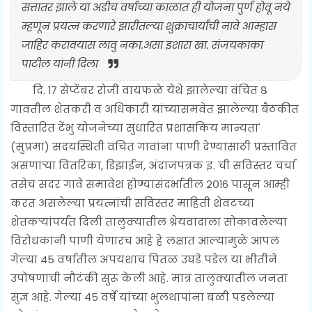
सत्तातर झाले या अडीच वर्षाच्या काळात ही योजना पुर्ण होवू नये
म्हणून प्रयत्न करणारे झारीतल्या शुक्राचार्यांची नावे आम्हास
जाहिर करावयास लावु नका.असा इशारा खा. संजयकाका
पाटील यांनी दिला
दि. १७ सेप्टेंबर रोजी वायफळे येथे झालेल्या वंचित ८
गावतील शेतकरी व अधिकारी यांच्यासमवेत झालेल्या बैठकीत
विस्तारित टेंभु योजनेच्या सुधारित प्रशासकिय मान्यता'
(सुप्रमा) सदयस्थिती वंचित गावांना पाणी देण्यासाठी प्रस्तावित
असणाऱ्या वितरिका, डिझाईन, अंदाजपत्रक इ. ची सविस्तर चर्चा
तसेच सदर गावे समावेश होण्यासंदर्भातील २०१६ पासून आम्ही
करत असलेल्या प्रयत्नांची सविस्तर माहिती शेवटच्या
शेतकऱ्यांपर्यंत दिली तालुक्यातील श्रेयवादाला सोकावलेल्या
विरोधकांनी पाणी येणारच आहे हे लक्षात आल्यामुळे आपलं
गेल्या 45 वर्षातील अपयशाचं पितळ उघडे पडेल या भीतीने
उपोषणाची नौटंकी सुरू केली आहे. मात्र तालुक्यातील जनता
सुज्ञ आहे. गेल्या ४५ वर्षे यांच्या भुलथापांना बळी पडलेल्या