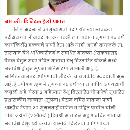
सांगली : डिजिटल हॅलो प्रभात
जि.प. सदसा ने उपमुख्यमंत्री पदापर्यंत ज्या सावळज
परीसराच्या जीवावर मजल मारली त्या गावांना तुमच्या ४५ वर्षे
कार्यकिर्दीत हक्काचे पाणी देता आले नाही. आम्ही वायफळे ता.
तासगाव येथे अधिकारीवर्ग व संबंधित गावच्या शेतकऱ्यासह
बैठक घेवुन सदर वंचित गावाचा टेंभू विस्तारित योजने मध्ये
समावेश होवून सुप्रमा अंतिम टप्पात आली आहे. हे
सांगितल्यानंतर उपोषणाची नौटंकी व राजकीय स्टंटबाजी सुरु
आहे. हे उपोषण म्हणजे तुमच्या ४५ वर्ष च्या राजकीय अपयशाची
कबुली आहे. येत्या २ महिन्यात टेंभू विस्तारित योजनेची सुधारित
प्रशासकीय मान्यता (सुप्रमा) घेऊन वंचित गावाना पाणी
आम्हीच देणार. आ. सुमनताई पाटील व रोहित पाटील यांनी
गांधी जयंती (२ ऑक्टो.) दिवशी सावळज सह ८ वंचित गावाचा
समावेश टेभूमध्ये करावा यासाठी दिलेल्या उपोषणाच्या