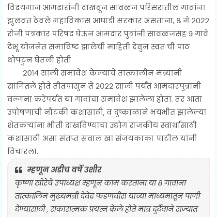
विदयमान आमदारांनी दाखवून सावळज परिसरातील गावांना
झुलवत ठेवले महाविकास आघाडी सरकार असताना, ८ मे २०२२
रोजी पत्रकार परिषद घेऊन आमदार पुत्रांनी सावळजसह ९ गावे
टेभू योजनेत समाविष्ट झालेची माहिती देवुन स्वतःची पाठ
थोपटुन घेतली होती
२०१४ साली समावेश केल्याचे तात्कालीन मंत्र्यांनी
सांगितले होते तीतपासुन ते २०२२ साली पर्यंत आमदारपुत्रांनी
वल्गना करेपर्यत या गावांचा समावेश झालेला होता. तर आता
उपोषणाची नौटंकी कशासाठी, व दुष्काळाने भयभीत झालेल्या
शेतकऱ्यांना भीती दाखविण्याचा उद्योग राजकीय स्वार्थासाठी
कशासाठी असा संतप्त सवाल खा संजयकाका पाटील यांनी
विचारला.
म्हणून अडीच वर्षे उशीर
कृष्णा खोरेचे उपाध्यक्ष म्हणून काम करताना या ८ गावांना
तात्कालिन मुख्यमंत्री देवेंद्र फडणवीस यांच्या माध्यमातून पाणी
देण्यासाठी , सकारात्मक प्रयत्न केले होते मात्र दुर्दैवाने राज्यात