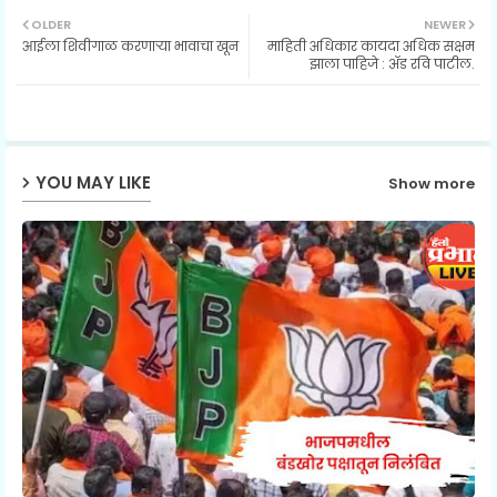
Twit
Wh
OLDER
NEWER
आईला शिवीगाळ करणाऱ्या भावाचा खून
माहिती अधिकार कायदा अधिक सक्षम
ter
ats
झाला पाहिजे : ॲड रवि पाटील.
ap
p
YOU MAY LIKE
Show more