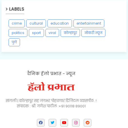
LABELS
crime
cultural
education
entertainment
politics
sport
viral
कोल्हापूर
नोकरी न्यूज
पुणे
दैनिक हॅलो प्रभात - न्यूज
सांगली | कोल्हापूर सह जगभर पोहचणारं डिजिटल व्यासपीठ..!
संपादक : श्री. गणेश पाटील :+91 90118 89001