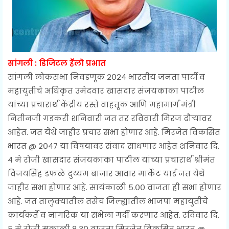
सांगली : डिजिटल हॅलो प्रभात
सांगली लोकसभा निवडणूक २०२४ भारतीय जनता पार्टी व
महायुतीचे अधिकृत उमेदवार खासदार संजयकाका पाटील
यांच्या प्रचारार्थ केंद्रीय रस्ते वाहतूक आणि महामार्ग मंत्री
नितीनजी गडकरी शनिवारी जत तर रविवारी मिरज दौऱ्यावर
आहेत. जत येथे जाहीर प्रचार सभा होणार आहे. मिरजेत विकसित
भारत @ २०४७ या विषयावर संवाद साधणार आहेत‌ शनिवार दि.
४ मे रोजी खासदार संजयकाका पाटील यांच्या प्रचारार्थ श्रीमंत
विजयसिंह डफळे दुय्यम बाजार आवार मार्केट यार्ड जत येथे
जाहीर सभा होणार आहे. सायंकाळी ५.०० वाजता ही सभा होणार
आहे. जत तालुक्यातील तसेच जिल्ह्यातील भाजपा महायुतीचे
कार्यकर्ते व नागरिक या सभेला गर्दी करणार आहेत. रविवार दि.
५ मे रोजी सकाळी ८.३० वाजता मिरजेत विकसित भारत @