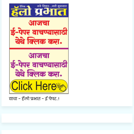
वाचा - हॅलो प्रभात - ई पेपर..!