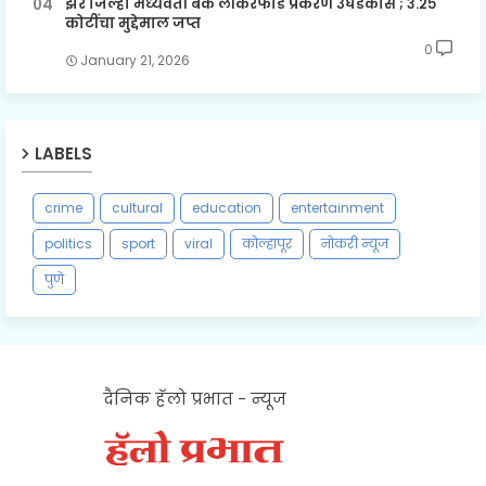
झरे जिल्हा मध्यवर्ती बँक लॉकरफोड प्रकरण उघडकीस ; ३.२५
कोटींचा मुद्देमाल जप्त
0
January 21, 2026
LABELS
crime
cultural
education
entertainment
politics
sport
viral
कोल्हापूर
नोकरी न्यूज
पुणे
दैनिक हॅलो प्रभात - न्यूज