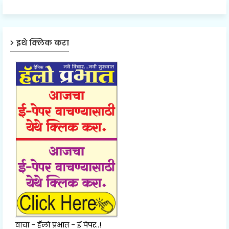
इथे क्लिक करा
वाचा - हॅलो प्रभात - ई पेपर..!