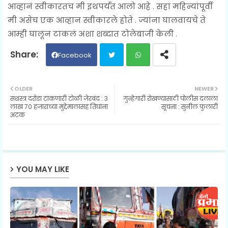
आव्हानं स्वीकारतच मी इथपर्यंत आलो आहे . सहा महिन्यांपूर्वी
मी असेच एक आव्हान स्वीकारले होते . ज्यांना घालवायचे ते
आम्ही घालून टाकलं अशा शब्दात टोलेबाजी केली .
Facebook
Twit
Wh
OLDER
NEWER
सशस्त्र दरोडा टाकणारी टोळी जेरबंद : ३
गुन्हेगारी रोखण्यासाठी पोलीस दलाला
ter
ats
लाख ७० हजाराच्या मुद्देमालासह तिघांना
सूचना : सुनील फुलारी
अटक
ap
p
YOU MAY LIKE